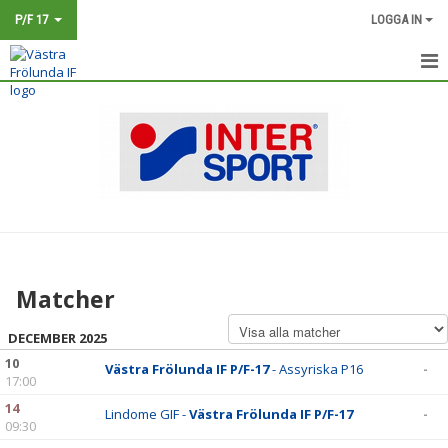
P/F 17
LOGGA IN
P/F 17
NYHETER
KALENDER
MATCHER
TRUPPEN
Matcher
BILDGALLERI
DECEMBER 2025
DOKUMENT
10
Västra Frölunda IF P/F-17
- Assyriska P16
-
17:00
KONTAKT
14
Lindome GIF -
Västra Frölunda IF P/F-17
-
09:30