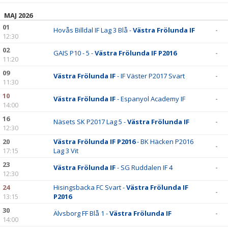
MAJ 2026
01
Hovås Billdal IF Lag 3 Blå -
Västra Frölunda IF
-
12:30
02
GAIS P10 - 5 -
Västra Frölunda IF P2016
-
11:20
09
Västra Frölunda IF
- IF Väster P2017 Svart
-
11:30
10
Västra Frölunda IF
- Espanyol Academy IF
-
14:00
16
Näsets SK P2017 Lag 5 -
Västra Frölunda IF
-
12:30
20
Västra Frölunda IF P2016
- BK Häcken P2016
-
17:15
Lag 3 Vit
23
Västra Frölunda IF
- SG Ruddalen IF 4
-
12:30
24
Hisingsbacka FC Svart -
Västra Frölunda IF
-
13:15
P2016
30
Älvsborg FF Blå 1 -
Västra Frölunda IF
-
14:00