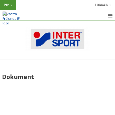
P12
LOGGA IN
HEM
NYHETER
KALENDER
MATCHER
TRUPPEN
Dokument
BILDGALLERI
DOKUMENT
KONTAKT