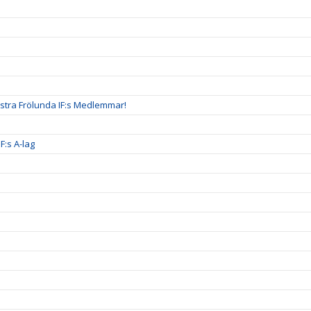
ästra Frölunda IF:s Medlemmar!
F:s A-lag