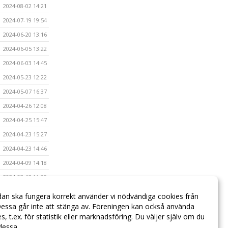
2024-08-02 14:21
2024-07-19 19:54
2024-06-20 13:16
2024-06-05 13:22
2024-06-03 14:45
2024-05-23 12:22
2024-05-07 16:37
2024-04-26 12:08
2024-04-25 15:47
2024-04-23 15:27
2024-04-23 14:46
2024-04-09 14:18
2024-03-12 11:38
2024-03-04 16:30
dan ska fungera korrekt använder vi nödvändiga cookies från
essa går inte att stänga av. Föreningen kan också använda
2023-12-04 16:43
ies, t.ex. för statistik eller marknadsföring. Du väljer själv om du
 dessa.