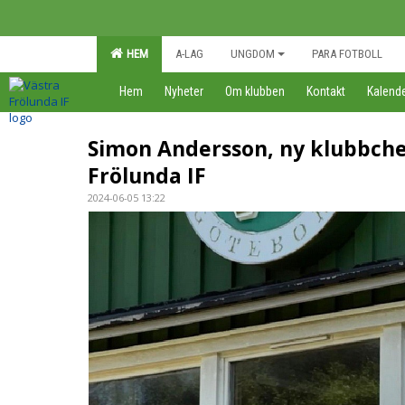
HEM
A-LAG
UNGDOM
PARA FOTBOLL
Hem
Nyheter
Om klubben
Kontakt
Kalend
Simon Andersson, ny klubbchef
Frölunda IF
2024-06-05 13:22