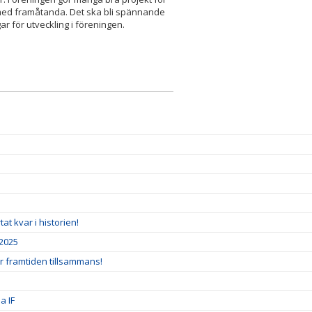
 med framåtanda. Det ska bli spännande
r för utveckling i föreningen.
at kvar i historien!
 2025
r framtiden tillsammans!
a IF