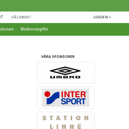
HÅLLBARHET
LOGGA IN
gsdomare
Medlemsavgifter
VÅRA SPONSORER