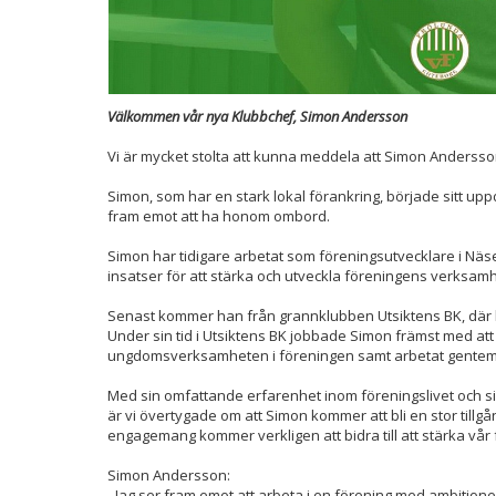
Välkommen vår nya Klubbchef, Simon Andersson
Vi är mycket stolta att kunna meddela att Simon Andersson
Simon, som har en stark lokal förankring, började sitt up
fram emot att ha honom ombord.
Simon har tidigare arbetat som föreningsutvecklare i Nä
insatser för att stärka och utveckla föreningens verksam
Senast kommer han från grannklubben Utsiktens BK, där h
Under sin tid i Utsiktens BK jobbade Simon främst med att
ungdomsverksamheten i föreningen samt arbetat gentemot 
Med sin omfattande erfarenhet inom föreningslivet och si
är vi övertygade om att Simon kommer att bli en stor till
engagemang kommer verkligen att bidra till att stärka vår
Simon Andersson:
⁃ Jag ser fram emot att arbeta i en förening med ambition