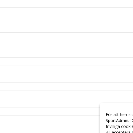
För att hemsi
SportAdmin. D
frivilliga cook
vill acceptera