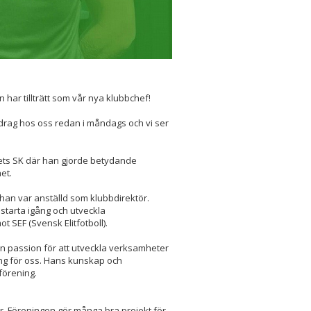
 har tillträtt som vår nya klubbchef!
pdrag hos oss redan i måndags och vi ser
sets SK där han gjorde betydande
het.
an var anställd som klubbdirektör.
 starta igång och utveckla
SEF (Svensk Elitfotboll).
n passion för att utveckla verksamheter
gång för oss. Hans kunskap och
 förening.
er. Föreningen gör många bra projekt för