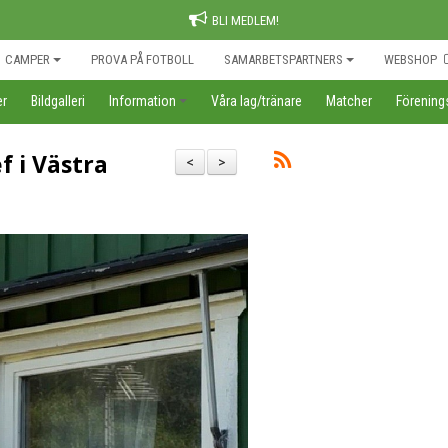
BLI MEDLEM!
CAMPER
PROVA PÅ FOTBOLL
SAMARBETSPARTNERS
WEBSHOP
er
Bildgalleri
Information
Våra lag/tränare
Matcher
Förenin
 i Västra
<
>