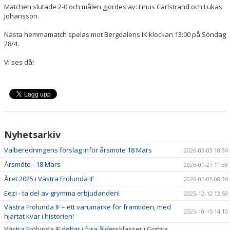
Matchen slutade 2-0 och målen gjordes av: Linus Carlstrand och Lukas
Johansson.
Nästa hemmamatch spelas mot Bergdalens IK klockan 13:00 på Söndag
28/4.
Vi ses då!
Nyhetsarkiv
Valberedningens förslag inför årsmöte 18 Mars
2026-03-03 18:34
Årsmöte - 18 Mars
2026-01-27 11:38
Året 2025 i Västra Frölunda IF
2026-01-05 08:34
Eezi - ta del av grymma erbjudanden!
2025-12-12 12:59
Västra Frölunda IF – ett varumärke för framtiden, med
2025-10-15 14:10
hjärtat kvar i historien!
Västra Frölunda IF deltar i fyra åldersklasser i Gothia