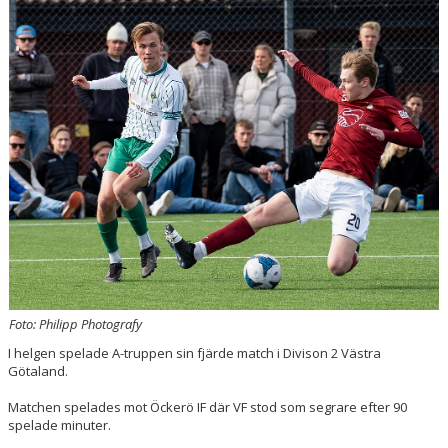
VÅRA LAG/TRÄNARE
MATCHER
FÖRENINGSDOMARE
MEDLEMSAVGIFTER
Foto: Philipp Photografy
I helgen spelade A-truppen sin fjärde match i Divison 2 Västra
Götaland.
Matchen spelades mot Öckerö IF där VF stod som segrare efter 90
spelade minuter.