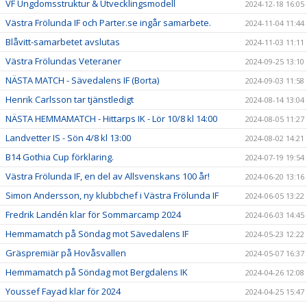
VF Ungdomsstruktur & Utvecklingsmodell
2024-12-18 16:05
Västra Frölunda IF och Parter.se ingår samarbete.
2024-11-04 11:44
Blåvitt-samarbetet avslutas
2024-11-03 11:11
Västra Frölundas Veteraner
2024-09-25 13:10
NÄSTA MATCH - Sävedalens IF (Borta)
2024-09-03 11:58
Henrik Carlsson tar tjänstledigt
2024-08-14 13:04
NÄSTA HEMMAMATCH - Hittarps IK - Lör 10/8 kl 14:00
2024-08-05 11:27
Landvetter IS - Sön 4/8 kl 13:00
2024-08-02 14:21
B14 Gothia Cup förklaring.
2024-07-19 19:54
Västra Frölunda IF, en del av Allsvenskans 100 år!
2024-06-20 13:16
Simon Andersson, ny klubbchef i Västra Frölunda IF
2024-06-05 13:22
Fredrik Landén klar för Sommarcamp 2024
2024-06-03 14:45
Hemmamatch på Söndag mot Sävedalens IF
2024-05-23 12:22
Gräspremiär på Hovåsvallen
2024-05-07 16:37
Hemmamatch på Söndag mot Bergdalens IK
2024-04-26 12:08
Youssef Fayad klar för 2024
2024-04-25 15:47