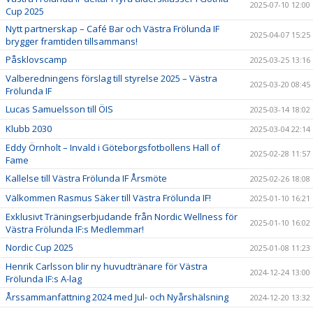
2025-07-10 12:00
Cup 2025
Nytt partnerskap – Café Bar och Västra Frölunda IF
2025-04-07 15:25
brygger framtiden tillsammans!
Påsklovscamp
2025-03-25 13:16
Valberedningens förslag till styrelse 2025 – Västra
2025-03-20 08:45
Frölunda IF
Lucas Samuelsson till ÖIS
2025-03-14 18:02
Klubb 2030
2025-03-04 22:14
Eddy Örnholt – Invald i Göteborgsfotbollens Hall of
2025-02-28 11:57
Fame
Kallelse till Västra Frölunda IF Årsmöte
2025-02-26 18:08
Välkommen Rasmus Säker till Västra Frölunda IF!
2025-01-10 16:21
Exklusivt Träningserbjudande från Nordic Wellness för
2025-01-10 16:02
Västra Frölunda IF:s Medlemmar!
Nordic Cup 2025
2025-01-08 11:23
Henrik Carlsson blir ny huvudtränare för Västra
2024-12-24 13:00
Frölunda IF:s A-lag
Årssammanfattning 2024 med Jul- och Nyårshälsning
2024-12-20 13:32