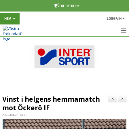
BLI MEDLEM!
HEM
LOGGA IN
HEM
NYHETER
OM KLUBBEN
KONTAKT
KALENDER
Vinst i helgens hemmamatch
<
>
BILDGALLERI
mot Öckerö IF
2024-04-23 14:46
INFORMATION