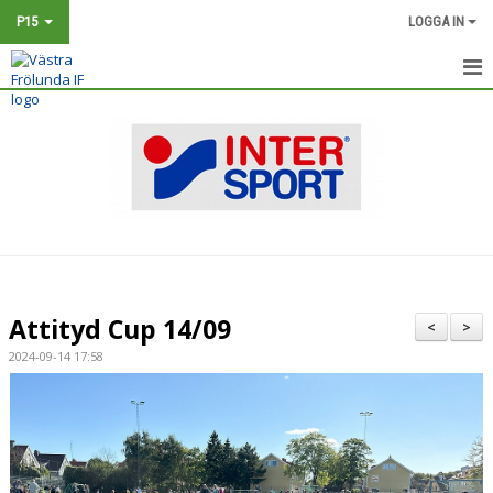
P15
LOGGA IN
HEM
NYHETER
KALENDER
MATCHER
TRUPPEN
Attityd Cup 14/09
<
>
BILDGALLERI
2024-09-14 17:58
DOKUMENT
KONTAKT