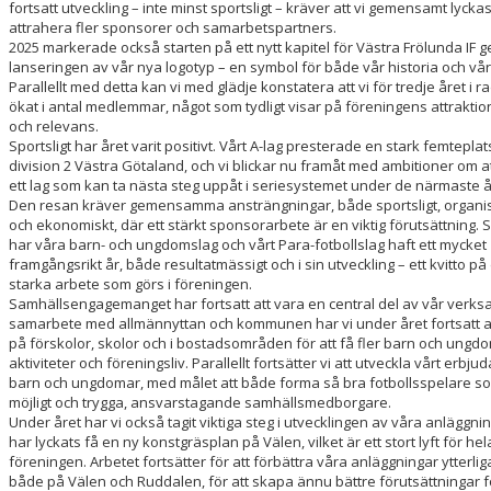
fortsatt utveckling – inte minst sportsligt – kräver att vi gemensamt lycka
attrahera fler sponsorer och samarbetspartners.
2025 markerade också starten på ett nytt kapitel för Västra Frölunda IF
lanseringen av vår nya logotyp – en symbol för både vår historia och vår
Parallellt med detta kan vi med glädje konstatera att vi för tredje året i r
ökat i antal medlemmar, något som tydligt visar på föreningens attraktio
och relevans.
Sportsligt har året varit positivt. Vårt A-lag presterade en stark femteplats
division 2 Västra Götaland, och vi blickar nu framåt med ambitioner om a
ett lag som kan ta nästa steg uppåt i seriesystemet under de närmaste 
Den resan kräver gemensamma ansträngningar, både sportsligt, organis
och ekonomiskt, där ett stärkt sponsorarbete är en viktig förutsättning. 
har våra barn- och ungdomslag och vårt Para-fotbollslag haft ett mycket
framgångsrikt år, både resultatmässigt och i sin utveckling – ett kvitto på
starka arbete som görs i föreningen.
Samhällsengagemanget har fortsatt att vara en central del av vår verksa
samarbete med allmännyttan och kommunen har vi under året fortsatt a
på förskolor, skolor och i bostadsområden för att få fler barn och ungdom
aktiviteter och föreningsliv. Parallellt fortsätter vi att utveckla vårt erbjud
barn och ungdomar, med målet att både forma så bra fotbollsspelare s
möjligt och trygga, ansvarstagande samhällsmedborgare.
Under året har vi också tagit viktiga steg i utvecklingen av våra anläggnin
har lyckats få en ny konstgräsplan på Välen, vilket är ett stort lyft för hel
föreningen. Arbetet fortsätter för att förbättra våra anläggningar ytterlig
både på Välen och Ruddalen, för att skapa ännu bättre förutsättningar f