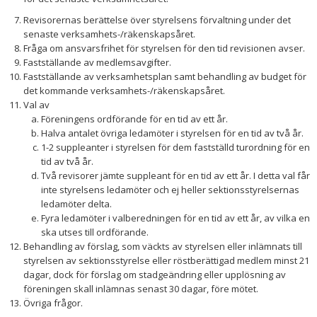
Revisorernas berättelse över styrelsens förvaltning under det
senaste verksamhets-/räkenskapsåret.
Fråga om ansvarsfrihet för styrelsen för den tid revisionen avser.
Fastställande av medlemsavgifter.
Fastställande av verksamhetsplan samt behandling av budget för
det kommande verksamhets-/räkenskapsåret.
Val av
Föreningens ordförande för en tid av ett år.
Halva antalet övriga ledamöter i styrelsen för en tid av två år.
1-2 suppleanter i styrelsen för dem fastställd turordning för en
tid av två år.
Två revisorer jämte suppleant för en tid av ett år. I detta val får
inte styrelsens ledamöter och ej heller sektionsstyrelsernas
ledamöter delta.
Fyra ledamöter i valberedningen för en tid av ett år, av vilka en
ska utses till ordförande.
Behandling av förslag, som väckts av styrelsen eller inlämnats till
styrelsen av sektionsstyrelse eller röstberättigad medlem minst 21
dagar, dock för förslag om stadgeändring eller upplösning av
föreningen skall inlämnas senast 30 dagar, före mötet.
Övriga frågor.