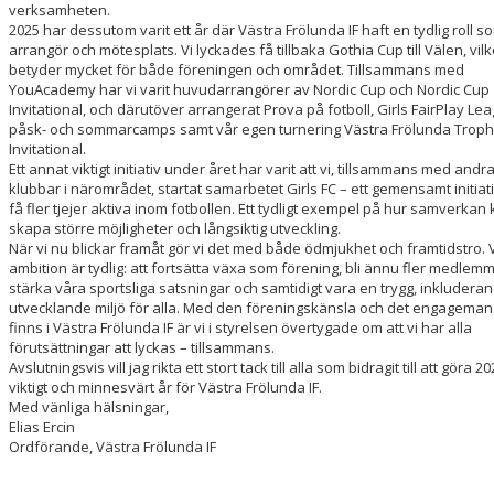
verksamheten.
2025 har dessutom varit ett år där Västra Frölunda IF haft en tydlig roll s
arrangör och mötesplats. Vi lyckades få tillbaka Gothia Cup till Välen, vilk
betyder mycket för både föreningen och området. Tillsammans med
YouAcademy har vi varit huvudarrangörer av Nordic Cup och Nordic Cup
Invitational, och därutöver arrangerat Prova på fotboll, Girls FairPlay Le
påsk- och sommarcamps samt vår egen turnering Västra Frölunda Trop
Invitational.
Ett annat viktigt initiativ under året har varit att vi, tillsammans med andr
klubbar i närområdet, startat samarbetet Girls FC – ett gemensamt initiati
få fler tjejer aktiva inom fotbollen. Ett tydligt exempel på hur samverkan
skapa större möjligheter och långsiktig utveckling.
När vi nu blickar framåt gör vi det med både ödmjukhet och framtidstro. 
ambition är tydlig: att fortsätta växa som förening, bli ännu fler medlemm
stärka våra sportsliga satsningar och samtidigt vara en trygg, inkludera
utvecklande miljö för alla. Med den föreningskänsla och det engagema
finns i Västra Frölunda IF är vi i styrelsen övertygade om att vi har alla
förutsättningar att lyckas – tillsammans.
Avslutningsvis vill jag rikta ett stort tack till alla som bidragit till att göra 2025
viktigt och minnesvärt år för Västra Frölunda IF.
Med vänliga hälsningar,
Elias Ercin
Ordförande, Västra Frölunda IF