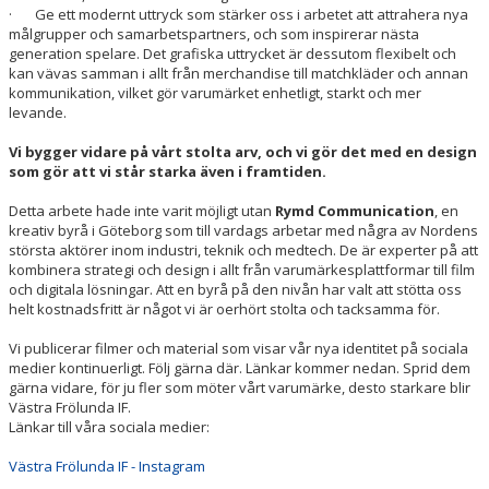
· Ge ett modernt uttryck som stärker oss i arbetet att attrahera nya
målgrupper och samarbetspartners, och som inspirerar nästa
generation spelare. Det grafiska uttrycket är dessutom flexibelt och
kan vävas samman i allt från merchandise till matchkläder och annan
kommunikation, vilket gör varumärket enhetligt, starkt och mer
levande.
Vi bygger vidare på vårt stolta arv, och vi gör det med en design
som gör att vi står starka även i framtiden.
Detta arbete hade inte varit möjligt utan
Rymd Communication
, en
kreativ byrå i Göteborg som till vardags arbetar med några av Nordens
största aktörer inom industri, teknik och medtech. De är experter på att
kombinera strategi och design i allt från varumärkesplattformar till film
och digitala lösningar. Att en byrå på den nivån har valt att stötta oss
helt kostnadsfritt är något vi är oerhört stolta och tacksamma för.
Vi publicerar filmer och material som visar vår nya identitet på sociala
medier kontinuerligt. Följ gärna där. Länkar kommer nedan. Sprid dem
gärna vidare, för ju fler som möter vårt varumärke, desto starkare blir
Västra Frölunda IF.
Länkar till våra sociala medier:
Västra Frölunda IF - Instagram