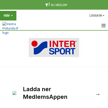
BLI MEDLEM!
HEM
LOGGA IN
HEM
NYHETER
OM KLUBBEN
KONTAKT
KALENDER
BILDGALLERI
Ladda ner
→
MedlemsAppen
INFORMATION