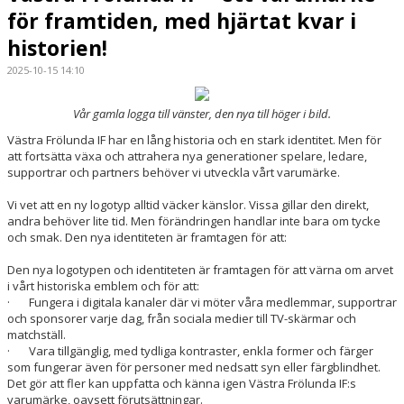
för framtiden, med hjärtat kvar i
historien!
2025-10-15 14:10
Vår gamla logga till vänster, den nya till höger i bild.
Västra Frölunda IF har en lång historia och en stark identitet. Men för
att fortsätta växa och attrahera nya generationer spelare, ledare,
supportrar och partners behöver vi utveckla vårt varumärke.
Vi vet att en ny logotyp alltid väcker känslor. Vissa gillar den direkt,
andra behöver lite tid. Men förändringen handlar inte bara om tycke
och smak. Den nya identiteten är framtagen för att:
Den nya logotypen och identiteten är framtagen för att värna om arvet
i vårt historiska emblem och för att:
· Fungera i digitala kanaler där vi möter våra medlemmar, supportrar
och sponsorer varje dag, från sociala medier till TV-skärmar och
matchställ.
· Vara tillgänglig, med tydliga kontraster, enkla former och färger
som fungerar även för personer med nedsatt syn eller färgblindhet.
Det gör att fler kan uppfatta och känna igen Västra Frölunda IF:s
varumärke, oavsett förutsättningar.