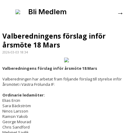
VÅRA LAG/TRÄNARE
→
Bli Medlem
MATCHER
FÖRENINGSDOMARE
Valberedningens förslag inför
MEDLEMSAVGIFTER
årsmöte 18 Mars
2026-03-03 18:34
Valberedningens förslag inför årsmöte 18 Mars
Valberedningen har arbetat fram följande förslag till styrelse inför
årsmötet i Västra Frölunda IF:
Ordinarie ledamöter:
Elias Ercin
Sara Bäckström
Ninos Larsson
Ramsin Yakob
George Mourad
Chris Sandford
Mehmet Saglik