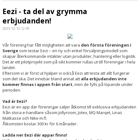
Eezi - ta del av grymma
erbjudanden!
2025-12-12 12:59
Vår förening har fått möjligheten att vara
den första föreningen i
Sverige
som testar Eezi – en ny och enkel försäljningsmodell som
skapar återkommande intäkter utan produkter, hantering eller logistik.
Det är ett pilotprojekt som på sikt kommer rullas ut till föreningar i hela
landet.
Eftersom vi är först ut hjälper vi också Eezi att testa att allt fungerar
som det ska. Det innebär bland annat att
alla erbjudanden inte
kommer finnas i appen från start
, men de fylls på löpande under
perioden.
Vad är Eezi?
Eezi är en app där föreningar säljer åtkomst till exklusiva erbjudanden
från stora e-handlare såsom Jollyroom, Jotex, MQ Marqet, Linas
Matkasse och Nike m.fl.
Åtkomsten kostar 300 kr för 6 månader.
Ladda ner Eezi där appar finns!