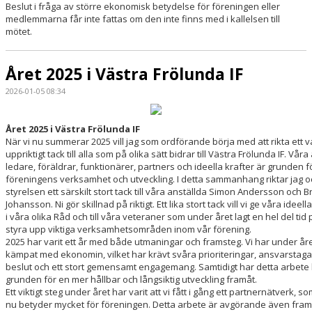
Beslut i fråga av större ekonomisk betydelse för föreningen eller
medlemmarna får inte fattas om den inte finns med i kallelsen till
mötet.
Året 2025 i Västra Frölunda IF
2026-01-05 08:34
Året 2025 i Västra Frölunda IF
När vi nu summerar 2025 vill jag som ordförande börja med att rikta ett 
uppriktigt tack till alla som på olika sätt bidrar till Västra Frölunda IF. Våra 
ledare, föräldrar, funktionärer, partners och ideella krafter är grunden f
föreningens verksamhet och utveckling. I detta sammanhang riktar jag o
styrelsen ett särskilt stort tack till våra anställda Simon Andersson och 
Johansson. Ni gör skillnad på riktigt. Ett lika stort tack vill vi ge våra ideell
i våra olika Råd och till våra veteraner som under året lagt en hel del tid 
styra upp viktiga verksamhetsområden inom vår förening.
2025 har varit ett år med både utmaningar och framsteg. Vi har under år
kämpat med ekonomin, vilket har krävt svåra prioriteringar, ansvarstag
beslut och ett stort gemensamt engagemang. Samtidigt har detta arbete 
grunden för en mer hållbar och långsiktig utveckling framåt.
Ett viktigt steg under året har varit att vi fått i gång ett partnernätverk, 
nu betyder mycket för föreningen. Detta arbete är avgörande även fram