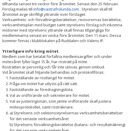
tillhanda senast tre veckor före årsmötet. Senast den 25 februari.
Förslag mailas till
info@vastrafrolunda.com
. Styrelsen skall till
årsmötet avge skriftligt yttrande över förslaget.
Verksamhets- och förvaltningsberättelser, revisorernas berättelse,
verksamhetsplan med budget samt styrelsens förslag och inkomna
motioner med styrelsens yttrande skall finnas tillgängliga för
medlemmarna senast en vecka före årsmötet. Den 11 mars. Dessa
kommer finnas i klubblokalen på Ruddalen och Välens IP.
Ytterligare info kring mötet.
Medlem som har betalat förfallna medlemsavgifter och under
mötesåret fyller lägst 15 år, har rösträtt på möte.
Rösträtten är personlig och får inte utövas genom ombud.
Vid årsmötet skall följande behandlas och protokollföras:
Fastställande av röstlängd för mötet.
Fråga om mötet har utlysts på rätt sätt.
Fastställande av föredragningslista.
Val av ordförande och sekreterare för mötet.
Val av justeringsmän, som jämte ordförande skall justera
mötesprotokollet, samt rösträknare.
a) Styrelsens och sektionsstyrelsernas verksamhetsberättelser
för det senaste verksamhetsåret
b) Styrelsens förvaltningsberättelse (balans- och resultaträkning)
för det senaste verksamhetsåret.