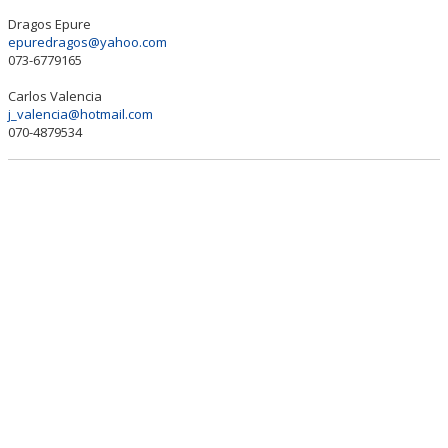
Dragos Epure
epuredragos@yahoo.com
073-6779165
Carlos Valencia
j_valencia@hotmail.com
070-4879534