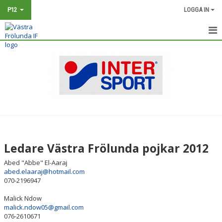
P12
LOGGA IN
HEM
NYHETER
KALENDER
MATCHER
TRUPPEN
Ledare Västra Frölunda pojkar 2012
BILDGALLERI
Abed "Abbe" El-Aaraj
abed.elaaraj@hotmail.com
DOKUMENT
070-2196947
Malick Ndow
KONTAKT
malick.ndow05@gmail.com
076-2610671