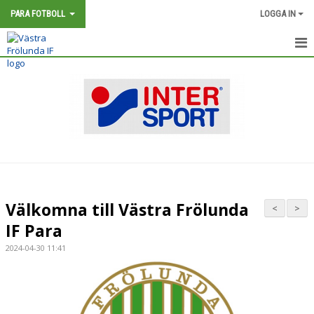
PARA FOTBOLL
LOGGA IN
HEM
NYHETER
KALENDER
MATCHER
TRUPPEN
Välkomna till Västra Frölunda
<
>
BILDGALLERI
IF Para
2024-04-30 11:41
DOKUMENT
KONTAKT