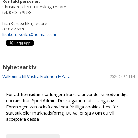
Kontaktpersoner:
Christian "Chrix" Eineskog, Ledare
tel: 0703-579983
Lisa Korutschka, Ledare
0731-546026
lisakorutschka@hotmail.com
Nyhetsarkiv
Välkomna till Västra Frölunda IF Para
2024-04-30 11:41
För att hemsidan ska fungera korrekt använder vi nödvändiga
cookies från SportAdmin. Dessa går inte att stänga av.
Föreningen kan också använda frivilliga cookies, t.ex. för
statistik eller marknadsföring. Du väljer själv om du vill
acceptera dessa.
Anpassa dina val
Cookie-
Gå till