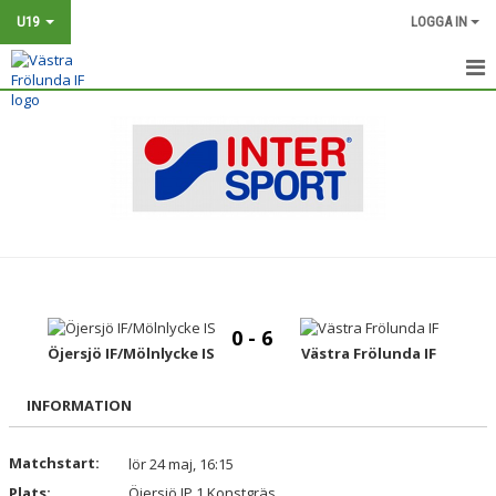
U19
LOGGA IN
HEM
NYHETER
KALENDER
MATCHER
TRUPPEN
0 - 6
BILDGALLERI
Öjersjö IF/Mölnlycke IS
Västra Frölunda IF
DOKUMENT
INFORMATION
KONTAKT
Matchstart:
lör 24 maj, 16:15
Plats:
Öjersjö IP 1 Konstgräs