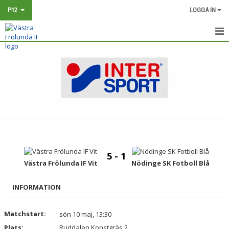
P12
LOGGA IN
HEM
NYHETER
KALENDER
MATCHER
TRUPPEN
5 - 1
BILDGALLERI
Västra Frölunda IF Vit
Nödinge SK Fotboll Blå
DOKUMENT
INFORMATION
KONTAKT
Matchstart:
sön 10 maj, 13:30
Plats:
Ruddalen Konstgräs 2