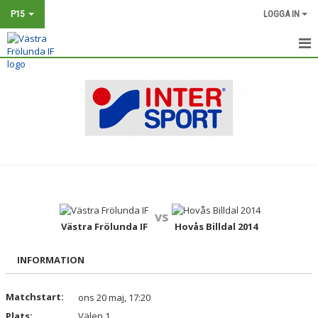
P15
LOGGA IN
HEM
NYHETER
KALENDER
MATCHER
TRUPPEN
vs
BILDGALLERI
Västra Frölunda IF
Hovås Billdal 2014
DOKUMENT
INFORMATION
KONTAKT
Matchstart:
ons 20 maj, 17:20
Plats:
Välen 1