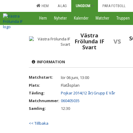
HEM
A-LAG
UNGDOM
PARA FOTBOLL
Hem
Nyheter
Kalender
Matcher
Truppen
Västra
S
vs
Frölunda IF
Svart
INFORMATION
Matchstart:
lör 06 juni, 13:00
Plats:
Flatåsplan
Tävling:
Pojkar 2014(12 år) Grupp E Vår
Matchnummer:
060405035
Samling:
12:30
<< Tillbaka