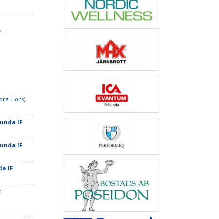
t
ore Lions)
lunda IF
lunda IF
da IF
t
-