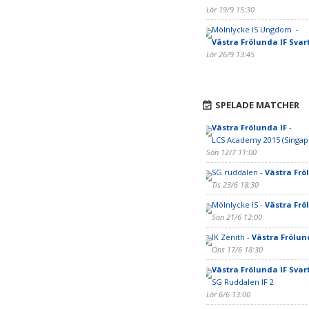
Lör 19/9 15:30
Mölnlycke IS Ungdom -
Västra Frölunda IF Svar
Lör 26/9 13:45
SPELADE MATCHER
Västra Frölunda IF
-
LCS Academy 2015 (Singap
Sön 12/7 11:00
SG ruddalen -
Västra Frö
Tis 23/6 18:30
Mölnlycke IS -
Västra Frö
Sön 21/6 12:00
IK Zenith -
Västra Frölun
Ons 17/6 18:30
Västra Frölunda IF Svar
SG Ruddalen IF 2
Lör 6/6 13:00