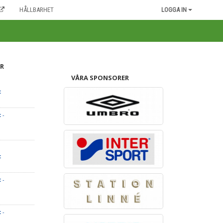
HÅLLBARHET
LOGGA IN
R
VÅRA SPONSORER
t
t
-
t
t
-
t
-