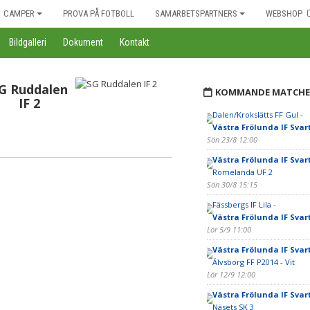
CAMPER
PROVA PÅ FOTBOLL
SAMARBETSPARTNERS
WEBSHOP
Bildgalleri
Dokument
Kontakt
G Ruddalen
KOMMANDE MATCHE
IF 2
Dalen/Krokslätts FF Gul -
Västra Frölunda IF Svar
Sön 23/8 12:00
Västra Frölunda IF Svar
Romelanda UF 2
Sön 30/8 15:15
Fässbergs IF Lila -
Västra Frölunda IF Svar
Lör 5/9 11:00
Västra Frölunda IF Svar
Älvsborg FF P2014 - Vit
Lör 12/9 12:00
Västra Frölunda IF Svar
Näsets SK 3