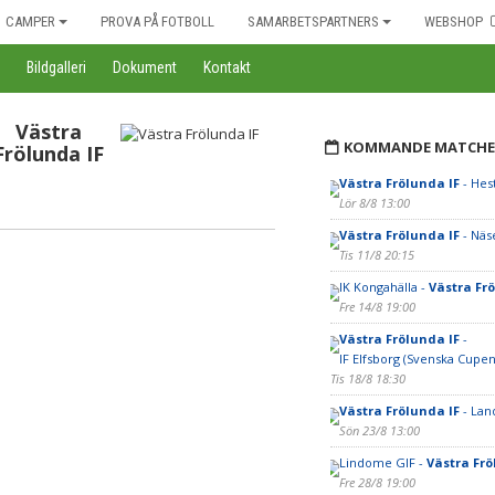
CAMPER
PROVA PÅ FOTBOLL
SAMARBETSPARTNERS
WEBSHOP
Bildgalleri
Dokument
Kontakt
Västra
KOMMANDE MATCHE
Frölunda IF
Västra Frölunda IF
- Hest
Lör 8/8 13:00
Västra Frölunda IF
- Näs
Tis 11/8 20:15
IK Kongahälla -
Västra Fr
Fre 14/8 19:00
Västra Frölunda IF
-
IF Elfsborg (Svenska Cupen
Tis 18/8 18:30
Västra Frölunda IF
- Lan
Sön 23/8 13:00
Lindome GIF -
Västra Frö
Fre 28/8 19:00