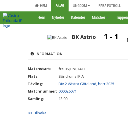
HEM
A-LAG
UNGDOM
PARA FOTBOLL
Hem
Nyheter
Kalender
Matcher
Truppen
1 - 1
BK Astrio
INFORMATION
Matchstart:
fre 06 juni, 14:00
Plats:
Söndrums IP A
Tävling:
Div 2 Västra Götaland, herr 2025
Matchnummer:
000026071
Samling:
13:00
<< Tillbaka