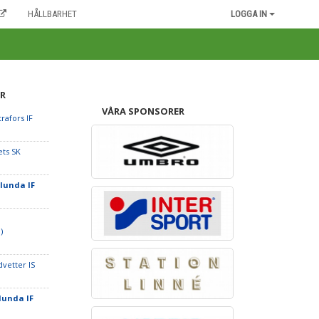
HÅLLBARHET
LOGGA IN
R
VÅRA SPONSORER
rafors IF
ets SK
ölunda IF
)
dvetter IS
lunda IF