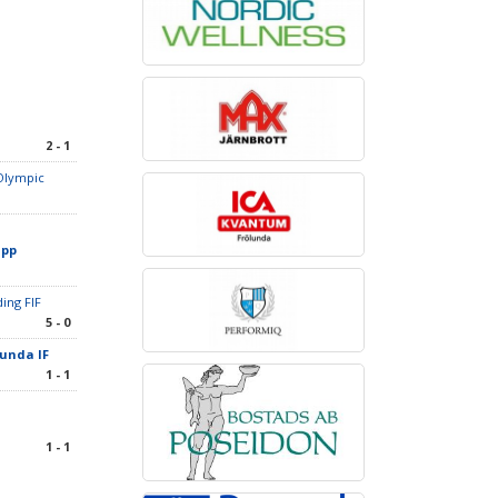
2 - 1
Olympic
upp
ing FIF
5 - 0
lunda IF
1 - 1
1 - 1