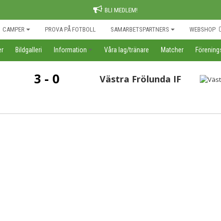
BLI MEDLEM!
CAMPER
PROVA PÅ FOTBOLL
SAMARBETSPARTNERS
WEBSHOP
er
Bildgalleri
Information
Våra lag/tränare
Matcher
Förenin
3 - 0
Västra Frölunda IF