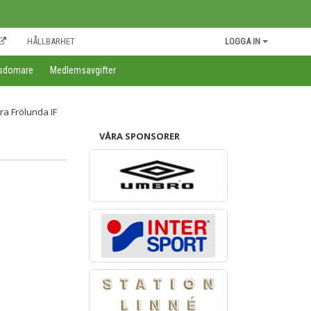
HÅLLBARHET
LOGGA IN
gsdomare
Medlemsavgifter
VÅRA SPONSORER