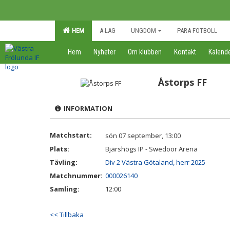
HEM
A-LAG
UNGDOM
PARA FOTBOLL
Hem
Nyheter
Om klubben
Kontakt
Kalend
Åstorps FF
INFORMATION
Matchstart:
sön 07 september, 13:00
Plats:
Bjärshögs IP - Swedoor Arena
Tävling:
Div 2 Västra Götaland, herr 2025
Matchnummer:
000026140
Samling:
12:00
<< Tillbaka