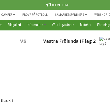
BLI MEDLEM!
CAMPER
PROVA PÅ FOTBOLL
SAMARBETSPARTNERS
WEBSHOP
er
Bildgalleri
Information
Våra lag/tränare
Matcher
Förenin
vs
Västra Frölunda IF lag 2
 Elias K 1