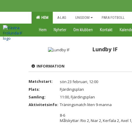
HEM
A-LAG
UNGDOM
PARA FOTBOLL
Hem
Nyheter
Om klubben
Kontakt
Kalend
Lundby IF
INFORMATION
Matchstart:
sön 23 februari, 12:00
Plats:
Fjärdingsplan
Samling:
11:00, Fjärdingsplan
Aktivitetsinfo:
Träningsmatch liten 9-manna
8-6
Målskyttar: Rio 2, Niar 2, Kerfala 2, Axel 1,