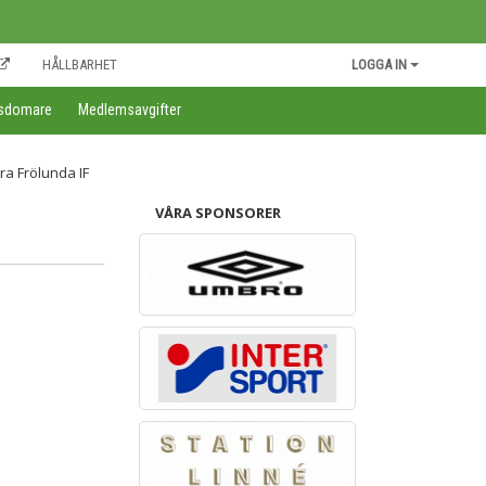
HÅLLBARHET
LOGGA IN
gsdomare
Medlemsavgifter
VÅRA SPONSORER